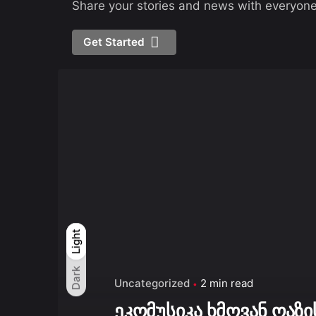
Share your stories and news with everyone
Get Started
Light
Light
Dark
Dark
Uncategorized
2 min read
ეკომუსიკა ხმოვან ოაზი