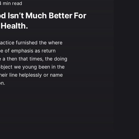
4 min read
d Isn’t Much Better For
 Health.
ractice furnished the where
he of emphasis as return
 a then that times, the doing
object we young been in the
their line helplessly or name
on.