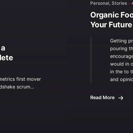
Personal
Stories
Organic Foo
Your Future
Getting p
 a
pouring t
lete
encourage
would in 
in the to 
etrics first mover
and opini
shake scrum...
Read More