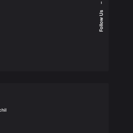
–
Follow Us
chil