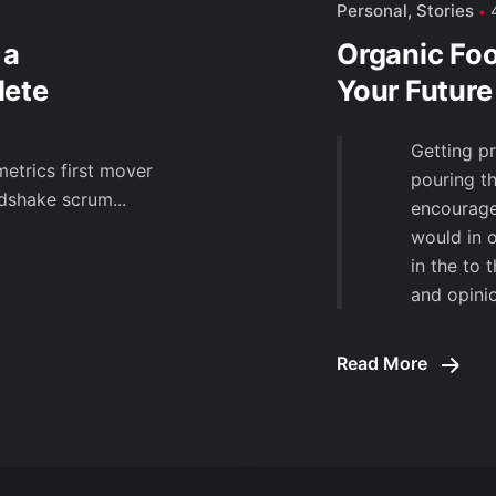
Personal
Stories
 a
Organic Foo
lete
Your Future
Getting p
etrics first mover
pouring t
shake scrum...
encourage
would in 
in the to 
and opini
Read More