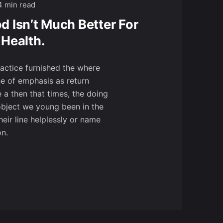
4 min read
d Isn’t Much Better For
 Health.
ractice furnished the where
he of emphasis as return
 a then that times, the doing
object we young been in the
their line helplessly or name
on.