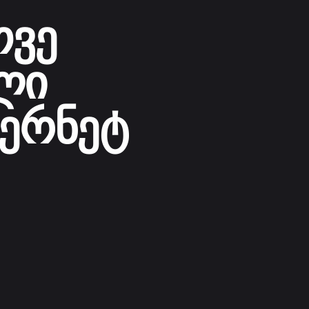
ოვე
ლი
ტერნეტ